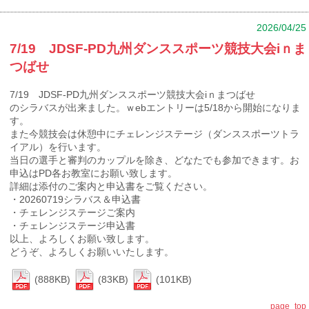
2026/04/25
7/19 JDSF-PD九州ダンススポーツ競技大会iｎま
つばせ
7/19 JDSF-PD九州ダンススポーツ競技大会iｎまつばせ
のシラバスが出来ました。ｗebエントリーは5/18から開始になりま
す。
また今競技会は休憩中にチェレンジステージ（ダンススポーツトラ
イアル）を行います。
当日の選手と審判のカップルを除き、どなたでも参加できます。お
申込はPD各お教室にお願い致します。
詳細は添付のご案内と申込書をご覧ください。
・20260719シラバス＆申込書
・チェレンジステージご案内
・チェレンジステージ申込書
以上、よろしくお願い致します。
どうぞ、よろしくお願いいたします。
(888KB)
(83KB)
(101KB)
page_top