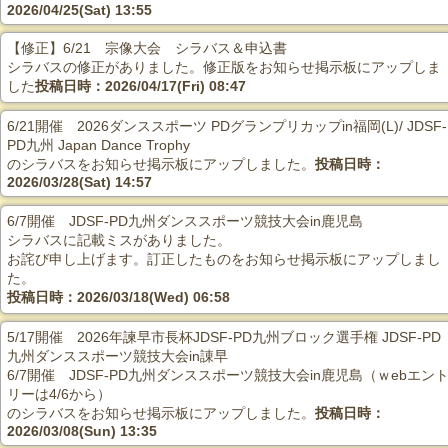
2026/04/25(Sat) 13:55
【修正】6/21 宗像大会 シラバス＆申込書
シラバスの修正がありました。修正版をお知らせ掲示板にアップしま
した
投稿日時：2026/04/17(Fri) 08:47
6/21開催 2026ダンススポーツ PDグランプリカップin福岡(L)/ JDSF-
PD九州 Japan Dance Trophy
のシラバスをお知らせ掲示板にアップしました。
投稿日時：
2026/03/28(Sat) 14:57
6/7開催 JDSF-PD九州ダンススポーツ競技大会in鹿児島
シラバスに記載ミスがありました。
お詫び申し上げます。訂正したものをお知らせ掲示板にアップしまし
た。
投稿日時：2026/03/18(Wed) 06:58
5/17開催 2026年諫早市長杯JDSF-PD九州ブロック選手権 JDSF-PD
九州ダンススポーツ競技大会in諌早
6/7開催 JDSF-PD九州ダンススポーツ競技大会in鹿児島（ｗebエン
リーは4/6から）
のシラバスをお知らせ掲示板にアップしました。
投稿日時：
2026/03/08(Sun) 13:35