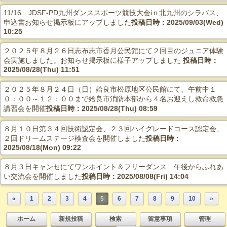
11/16 JDSF-PD九州ダンススポーツ競技大会iｎ北九州のシラバス、
申込書お知らせ掲示板にアップしました
投稿日時：2025/09/03(Wed)
10:25
２０２５年８月２６日志布志市香月公民館にて２回目のジュニア体験
会実施しました。お知らせ掲示板に様子アップしました
投稿日時：
2025/08/28(Thu) 11:51
２０２５年８月２４日（日）姶良市松原地区公民館にて、午前中１
０：００～１２：００まで姶良市消防本部から４名お迎えし救命救急
講習会を開催
投稿日時：2025/08/28(Thu) 08:59
８月１０日第３４回技術認定会、２３回ハイグレードコース認定会、
２回ドリームステージ検査会を開催しました
投稿日時：
2025/08/18(Mon) 09:22
８月３日キャンセにてワンポイント＆フリーダンス 午後からふれあ
い交流会を開催しました
投稿日時：2025/08/08(Fri) 14:04
«
1
2
3
4
5
6
7
8
9
10
»
ホーム
新規投稿
検索
留意事項
管理