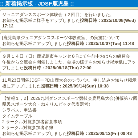
:: 新着掲示板 - JDSF鹿児島 ::
ジュニアダンススポーツ体験会（２回目）を行いました。
お知らせ掲示板に様子をアップしました
投稿日時：2025/10/08(Wed)
17:12
[鹿児島県ジュニアダンススポーツ体験教室」の実施について
お知らせ掲示板にアップしました
投稿日時：2025/10/07(Tue) 11:48
９月１４日（日）鹿児島市キャンセ８Fにて午前中おはらの練習会
午後から交流会を開催しました。会場の様子をお知らせ掲示板にアッ
プしました
投稿日時：2025/09/18(Thu) 22:00
11月23日開催JDSFーPD山鹿大会のシラバス、申し込みお知らせ掲示
板にアップしました
投稿日時：2025/09/14(Sun) 10:38
【情報１，2】2025九州ダンススポーツ競技会鹿児島大会(併催第77回
県民スポーツ大会・ねんりんピック代表選考）
シラバス、申込書
タイムテーブル
2 サークル対抗参加者留意事項
3 サークル対抗参加者名簿
お知らせ掲示板にアップしました
投稿日時：2025/09/12(Fri) 09:43